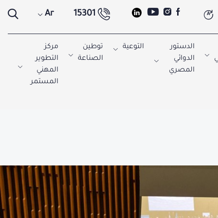
Ar
15301
A
الدستور
التوعية
توطين
مركز
ي
الدوائي
الصناعة
التطوير
المصري
المهني
المستمر