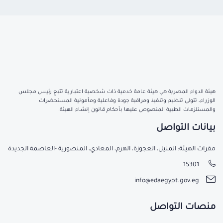
هيئة الدواء المصرية هي هيئة عامة خدمية ذات شخصية اعتبارية تتبع رئيس مجلس
الوزراء، تتولى تنظيم وتنفيذ ومراقبة جودة وفاعلية ومأمونية المستحضرات
والمستلزمات الطبية المنصوص عليها بأحكام قانون إنشاء الهيئة.
بيانات التواصل
مقرات الهيئة: المنيل، العجوزة، الهرم، المعادي، المنصورية -العاصمة الجديدة
15301
info@edaegypt.gov.eg
منصات التواصل