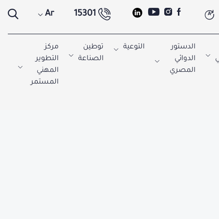
Ar
15301
A
الدستور
التوعية
توطين
مركز
ي
الدوائي
الصناعة
التطوير
المصري
المهني
المستمر