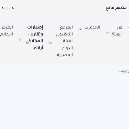
مظهر فاتح
A-
|
A+
عن
الخدمات
المرجع
إصدارات
المركز
الهيئة
التنظيمي
وتقارير -
الإعلام
لهيئة
الهيئة في
الدواء
أرقام
المصرية
رقابية