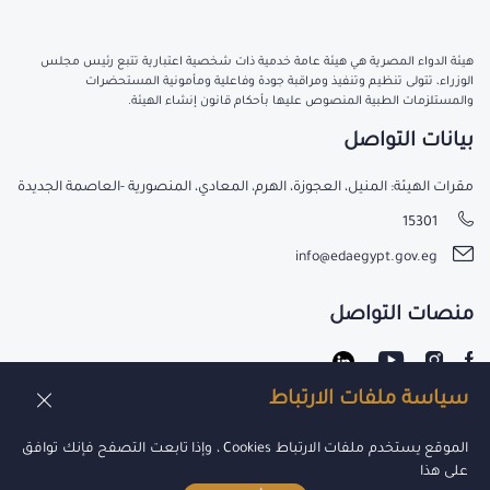
هيئة الدواء المصرية هي هيئة عامة خدمية ذات شخصية اعتبارية تتبع رئيس مجلس
الوزراء، تتولى تنظيم وتنفيذ ومراقبة جودة وفاعلية ومأمونية المستحضرات
والمستلزمات الطبية المنصوص عليها بأحكام قانون إنشاء الهيئة.
بيانات التواصل
مقرات الهيئة: المنيل، العجوزة، الهرم، المعادي، المنصورية -العاصمة الجديدة
15301
info@edaegypt.gov.eg
منصات التواصل
سياسة ملفات الارتباط
عن الهيئة
الموقع يستخدم ملفات الارتباط Cookies ، وإذا تابعت التصفح فإنك توافق
على هذا