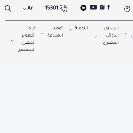
Ar
15301
A
الدستور
التوعية
توطين
مركز
ي
الدوائي
الصناعة
التطوير
المصري
المهني
المستمر