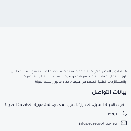
هيئة الدواء المصرية هي هيئة عامة خدمية ذات شخصية اعتبارية تتبع رئيس مجلس
الوزراء، تتولى تنظيم وتنفيذ ومراقبة جودة وفاعلية ومأمونية المستحضرات
والمستلزمات الطبية المنصوص عليها بأحكام قانون إنشاء الهيئة.
بيانات التواصل
مقرات الهيئة: المنيل، العجوزة، الهرم، المعادي، المنصورية -العاصمة الجديدة
15301
info@edaegypt.gov.eg