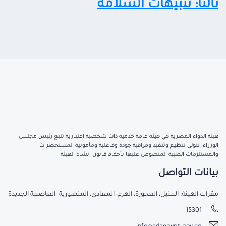
ثالثا: تنبيهات السلامة
هيئة الدواء المصرية هي هيئة عامة خدمية ذات شخصية اعتبارية تتبع رئيس مجلس
الوزراء، تتولى تنظيم وتنفيذ ومراقبة جودة وفاعلية ومأمونية المستحضرات
والمستلزمات الطبية المنصوص عليها بأحكام قانون إنشاء الهيئة.
بيانات التواصل
مقرات الهيئة: المنيل، العجوزة، الهرم، المعادي، المنصورية -العاصمة الجديدة
15301