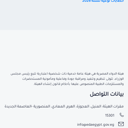
خطابات توعية لسنة 2026
هيئة الدواء المصرية هي هيئة عامة خدمية ذات شخصية اعتبارية تتبع رئيس مجلس
الوزراء، تتولى تنظيم وتنفيذ ومراقبة جودة وفاعلية ومأمونية المستحضرات
والمستلزمات الطبية المنصوص عليها بأحكام قانون إنشاء الهيئة.
بيانات التواصل
مقرات الهيئة: المنيل، العجوزة، الهرم، المعادي، المنصورية -العاصمة الجديدة
15301
info@edaegypt.gov.eg