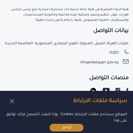
هيئة الدواء المصرية هي هيئة عامة خدمية ذات شخصية اعتبارية تتبع رئيس مجلس
الوزراء، تتولى تنظيم وتنفيذ ومراقبة جودة وفاعلية ومأمونية المستحضرات
والمستلزمات الطبية المنصوص عليها بأحكام قانون إنشاء الهيئة.
بيانات التواصل
مقرات الهيئة: المنيل، العجوزة، الهرم، المعادي، المنصورية -العاصمة الجديدة
15301
info@edaegypt.gov.eg
منصات التواصل
سياسة ملفات الارتباط
عن الهيئة
الموقع يستخدم ملفات الارتباط Cookies ، وإذا تابعت التصفح فإنك توافق
على هذا
أوافق
جميع الحقوق محفوظة لدي هيئة الدواء 2021