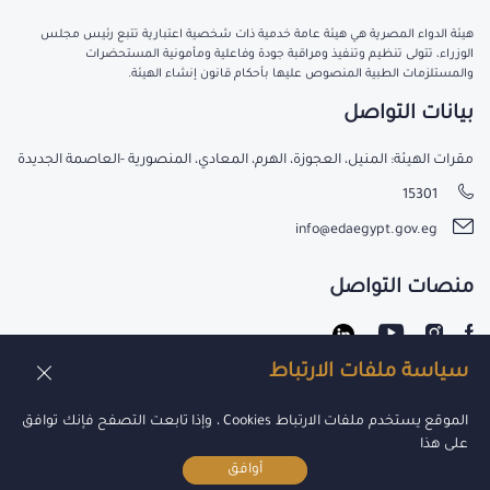
هيئة الدواء المصرية هي هيئة عامة خدمية ذات شخصية اعتبارية تتبع رئيس مجلس
الوزراء، تتولى تنظيم وتنفيذ ومراقبة جودة وفاعلية ومأمونية المستحضرات
والمستلزمات الطبية المنصوص عليها بأحكام قانون إنشاء الهيئة.
بيانات التواصل
مقرات الهيئة: المنيل، العجوزة، الهرم، المعادي، المنصورية -العاصمة الجديدة
15301
info@edaegypt.gov.eg
منصات التواصل
سياسة ملفات الارتباط
عن الهيئة
الموقع يستخدم ملفات الارتباط Cookies ، وإذا تابعت التصفح فإنك توافق
على هذا
أوافق
جميع الحقوق محفوظة لدي هيئة الدواء 2021