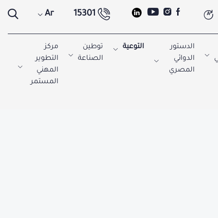
Ar
15301
A
الدستور
التوعية
توطين
مركز
ي
الدوائي
الصناعة
التطوير
المصري
المهني
المستمر