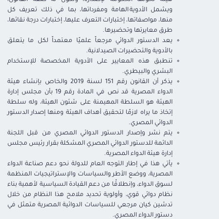
هيئة تخولها الحكومة لإصداره، وتكون له صفة القانون،
ويشمل الأدوية
الهامة
ومفرداتها،
بما
في
ذلك
تعريف
كل
منها،
مواصفاتها،
إختبارات
التعرف
عليها،
إختبارات
درجة
نقائها،
طرق
معايرتها
وتحضيرها
.
يعد
الدستور الدوائي مرجعاً
علميًا
معتمداً
لكل
ما
يتعلق
بالأدوية
والتحضيرات
الصيدلانية
.
تنطبق هذه المعايير على الأدوية المخصصة للإستخدام
البشري والبيطري
.
يذكر أن القانون رقم 151 لسنة 2019 والخاص بإنشاء هيئة
الدواء المصرية قد نص في المادة رقم 19 بأن مجلس إدارة
الهيئة هو السلطة المهيمنة على شئون الهيئة، وله سلطة
إتخاذ ما يراه لازمًا لتحقيق أهداف الهيئة ومنها إصدار الدستور
الدوائي المصري
.
يتم نشر
وإصدار الدستور الدوائي المصري من قبل اللجنة
الدائمة للدستور الدوائي المصري المشكلة بقرار رئيس مجلس
إدارة هيئة الدواء المصرية
.
يأتي هذا في إطار التوجه العام للدولة نحو دعم صناعة الدواء
المصرية، ووضع الأطر والسياسات والإستراتيجيات المنظمة
لسوق الدواء، وإنطلاقًا من دعم القيادة السياسية لأهمية بناء
نظام دوائي قوي، وأولوية تحديد ملامح هذا النظام من خلال
تدشين كيان مرجعي للسياسات الدوائية المصرية متمثل في
دستور الدواء المصري
.