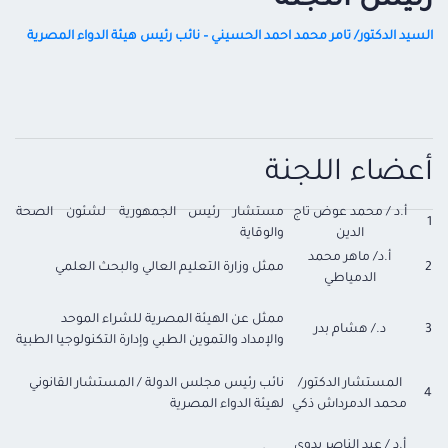
رئيس اللجنة
السيد الدكتور
/
تامر محمد احمد الحسيني
–
نائب رئيس هيئة الدواء المصرية
أعضاء اللجنة
أ.د / محمد عوض تاج
مستشار رئيس الجمهورية لشئون الصحة
1
الدين
والوقاية
أ.د/ ماهر محمد
2
ممثل وزارة التعليم العالي والبحث العلمي
الدمياطي
ممثل عن الهيئة المصرية للشراء الموحد
3
د./ هشام بدر
والإمداد والتموين الطبي وإدارة التكنولوجيا الطبية
المستشار الدكتور/
نائب رئيس مجلس الدولة / المستشار القانوني
4
محمد الدمرداش ذكي
لهيئة الدواء المصرية
أ.د / عبد الناصر بدوي