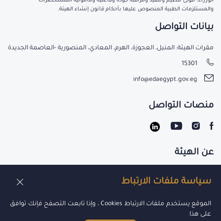
الوزراء، تتولى تنظيم وتنفيذ ومراقبة جودة وفاعلية ومأمونية المستحضرات
والمستلزمات الطبية المنصوص عليها بأحكام قانون إنشاء الهيئة.
بيانات التواصل
مقرات الهيئة: المنيل، العجوزة، الهرم، المعادي، المنصورية -العاصمة الجديدة
15301
info@edaegypt.gov.eg
منصات التواصل
عن الهيئة
تواصل معنا
سياسة ملفات الارتباط
الوظائف
الموقع يستخدم ملفات الارتباط Cookies ، وإذا تابعت التصفح فإنك توافق
على هذا