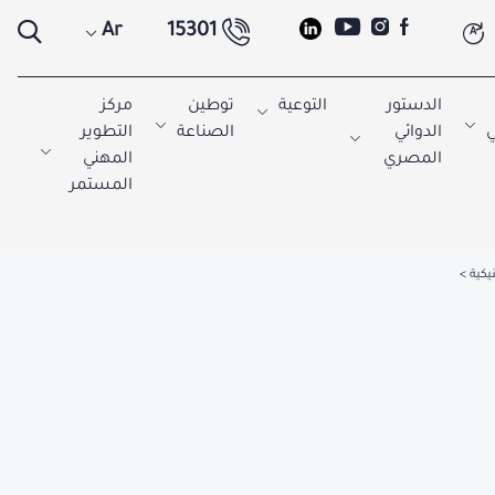
Ar
15301
A
الدستور
التوعية
توطين
مركز
ي
الدوائي
الصناعة
التطوير
المصري
المهني
المستمر
يكية