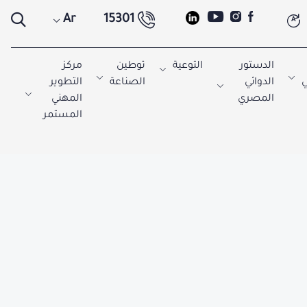
Ar
15301
A
الدستور
التوعية
توطين
مركز
ي
الدوائي
الصناعة
التطوير
المصري
المهني
المستمر