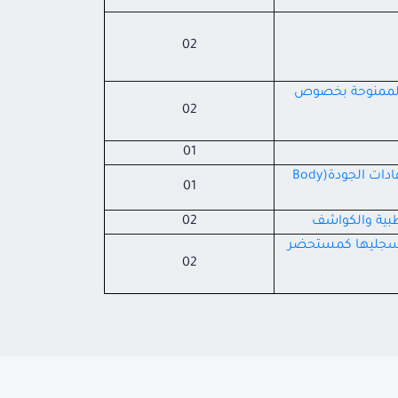
02
 الخاص بالمهل الانتقالية الممنوحة بخصوص
02
01
آلية التعامل مع التغييرات المذكورة بخطابات مد المهلة الصادرة من الجهة المانحة لشهادات الجودة(Body
01
طبية والكواشف
02
 ( DosageForm) التي سبق /جاري تسجليها كمستحضر
02