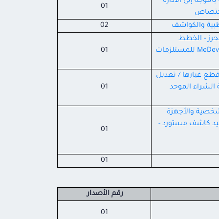
توجه إلى الادارة
01
اختصاص
طبية والكواشف
02
محرز - الخطط
الاستريادية السنوية - تعديل خطة- تعديل قرار لجنة علمية من خلال المنصة الإلكترونية MeDevice للمستلزمات
01
قطع غيارها / تعديل
 الشراء الموحد
01
شخصية والأجهزة
قيد كاشف مستورد -
01
01
رقم الأصدار
01