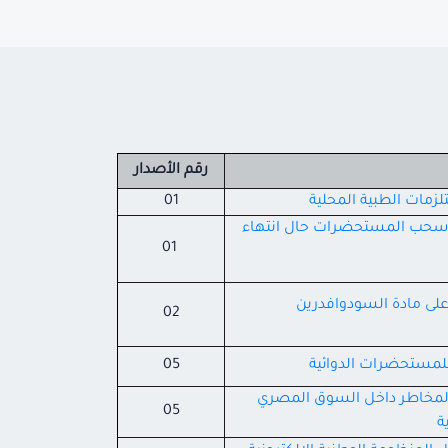
رقم الأصدار
زمات الطبية المحلية
01
رار رئيس هيئة الدواء المصرية رقم 47 لسنة 2025 ﺑﺸﺄن ﺳﺤﺐ اﻟﻤﺴﺘﺤﻀﺮات حال انتهاء
01
لى مادة السودوافدرين
02
للمستحضرات الدوائية
05
ى المخاطر داخل السوق المصري
05
ة