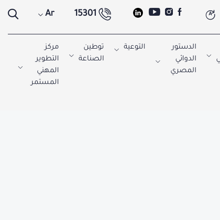
Ar
15301
A
الدستور
التوعية
توطين
مركز
ي
الدوائي
الصناعة
التطوير
المصري
المهني
المستمر