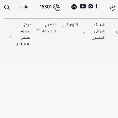
Ar
15301
A
الدستور
التوعية
توطين
مركز
ي
الدوائي
الصناعة
التطوير
المصري
المهني
المستمر