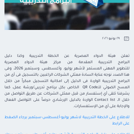
٢٩ يونيو ٢٠٢٦
تعلن هيئة الدواء المصرية عن
الخطة التدريبية وكذا
دليل
البرامج
التدريب
ية
المقدمة من مركز هيئة الدواء المصرية
للتطوير
المهنى
المستمر
لأشهر
يوليو، وأغسطس، وسبتمبر
2026
، وفى
هذا الصدد نوجه عناية السادة ممثلي الشركات الراغبين بالتسجيل
فى
أى
من
البرامج التدريبية الواردة
فى
الدليل إلى امكانية التسجيل مبكراً من خلال
المسح الضوئي
للـ
QR Code
الخاص بكل برنامج تدريبي/ورشة عمل، كما
يشرفنا تلقى أي
إستفسار
من قبل ممثلي الشركات عن طريق التواصل من
خلال الـ
Contact list
الواردة بالدليل الإرشادي حرصاً على التواصل الفعال
والإجابة على أي من
الإستفسارات.
للاطلاع على الخطة التدريبية لاشهر يوليو-أغسطس-سبتمبر برجاء الضغط
على الرابط