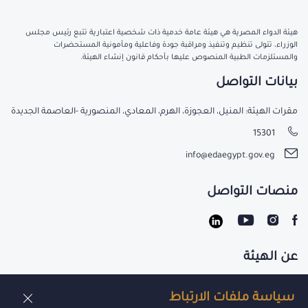
هيئة الدواء المصرية هي هيئة عامة خدمية ذات شخصية اعتبارية تتبع رئيس مجلس
الوزراء، تتولى تنظيم وتنفيذ ومراقبة جودة وفاعلية ومأمونية المستحضرات
والمستلزمات الطبية المنصوص عليها بأحكام قانون إنشاء الهيئة.
بيانات التواصل
مقرات الهيئة: المنيل، العجوزة، الهرم، المعادي، المنصورية -العاصمة الجديدة
15301
info@edaegypt.gov.eg
منصات التواصل
عن الهيئة
تواصل معنا
سياسة ملفات الارتباط
الوظائف