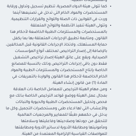
والمستلزمات الطبية.
كما تتولى هيئة الدواء المصرية، تنظيم تسجيل وتداول ورقابة
المستحضرات والمواد الخام التي تدخل في تصنيعها أينما
وردت في القوانين ذات الصلة واللوائح والقرارات التنظيمية.
وتتولى الهيئة تنفيذ الأنظمة واللوائح المتعلقة
بالمستحضرات والمستلزمات الطبية الخاضعة لأحكام هذا
القانون، ومتابعة تطبيق الإجراءات المتعلقة بها بما يكفل
حماية المستهلك، ولاتخاذ الإجراءات القانونية قبل المخالفين،
بالإضافة إلى إصدار التراخيص لمختلف أنواع المؤسسات
الصيدلية، ويقع على عاتق الهيئة إصدار تراخيص التشغيل
فقط دون باقي إجراءات التراخيص وذلك بالنسبة للمصانع
الخاصة بإنتاج المستحضرات والمستلزمات الطبية والمواد
الخام الخاضعة لأحكام هذا القانون والواردة بالتعريفات في
المادة (1) من قانون إنشاء الهيئة.
ومن مهام الهيئة الترخيص للمعامل الخاصة ذات العلاقة
بمجال عمل الهيئة ووضع قواعد الترخيص الخاصة بذلك مع
فحص وتحليل المستحضرات الطبية والحيوية والنباتات
والأعشاب التي لها ادعاء طبي ومستحضرات التجميل وكل ما
يدخل في حكمهم طبقًا للمعايير والمرجعيات العالمية
للتحقق من جودتها وصلاحيتها وفاعليتها وسلامتها
ومأمونيتها ومطابقة الأدوية لدساتير الأدوية ومطابقتها
للمواصفات القياسية الإلزامية المعتمدة من الهيئة.