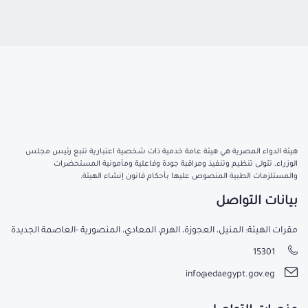
هيئة الدواء المصرية هي هيئة عامة خدمية ذات شخصية اعتبارية تتبع رئيس مجلس
الوزراء، تتولى تنظيم وتنفيذ ومراقبة جودة وفاعلية ومأمونية المستحضرات
والمستلزمات الطبية المنصوص عليها بأحكام قانون إنشاء الهيئة.
بيانات التواصل
مقرات الهيئة: المنيل، العجوزة، الهرم، المعادي، المنصورية -العاصمة الجديدة
15301
info@edaegypt.gov.eg