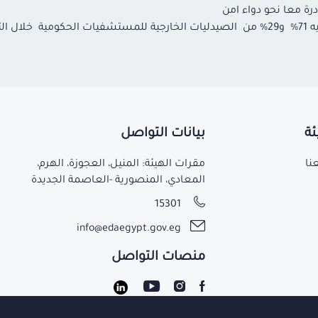
ة معا نحو دواء امن
اولى.
ئة
بيانات التواصل
نا
مقرات الهيئة: المنيل، العجوزة، الهرم،
المعادي، المنصورية -العاصمة الجديدة
15301
info@edaegypt.gov.eg
منصات التواصل