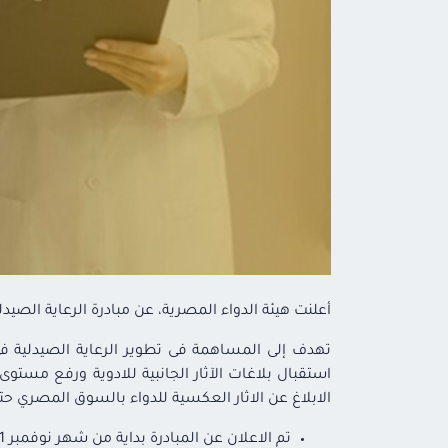
أعلنت هيئة الدواء المصرية، عن مبادرة الرعاية الصيدلية
تهدف إلى المساهمة فى تطوير الرعاية الصيدلية ف
استقبال بلاغات الآثار الجانبية للادوية ورفع مستوى
الابلاغ عن الاثار العكسية للدواء بالسوق المصري ح
تم الاعلان عن المبادرة بداية من شهر نوفمبر 2021، تستهدف اتمام فعاليات 6 دفعات ؛على ان تستمر كل دفعة لمدة 3 شهور ونصف.