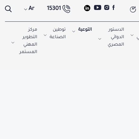
Ar
15301
A
الدستور
التوعية
توطين
مركز
ي
الدوائي
الصناعة
التطوير
المصري
المهني
المستمر