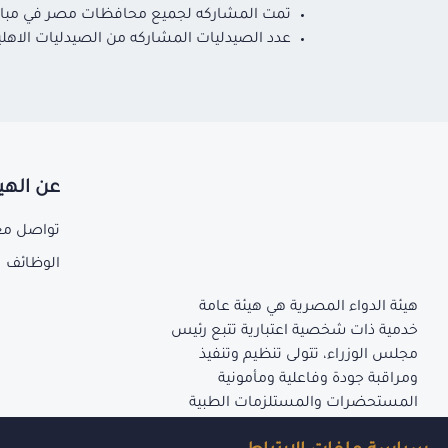
تمت المشاركه لجميع محافظات مصر في مبادر
عدد الصيدليات المشاركه من الصيدليات الاهليه 71% و29% من الصيدليات الخارجية للمستشفيات الحكومية خلال الثلاث دفعات ال
عن الهي
تواصل مع
الوظائف
هيئة الدواء المصرية هي هيئة عامة
خدمية ذات شخصية اعتبارية تتبع رئيس
مجلس الوزراء، تتولى تنظيم وتنفيذ
ومراقبة جودة وفاعلية ومأمونية
المستحضرات والمستلزمات الطبية
المنصوص عليها بأحكام قانون إنشاء