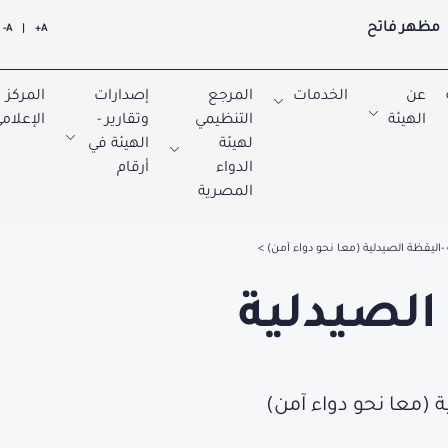
مظهر فاتح
A-
|
A+
عن
الخدمات
المرجع
إصدارات
المركز
الهيئة
التنظيمي
وتقارير -
الإعلام
لهيئة
الهيئة في
الدواء
أرقام
المصرية
ة -اليقظة الصيدلية (معا نحو دواء آمن)
 الصيدلية
ة (معا نحو دواء آمن)