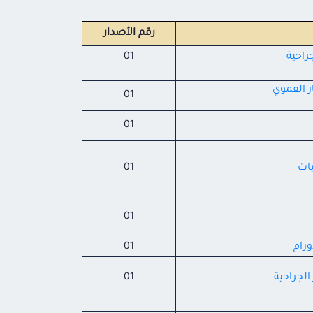
رقم الأصدار
راحية
01
ر الفموي
01
01
يات
01
01
رام
01
الجراحية
01