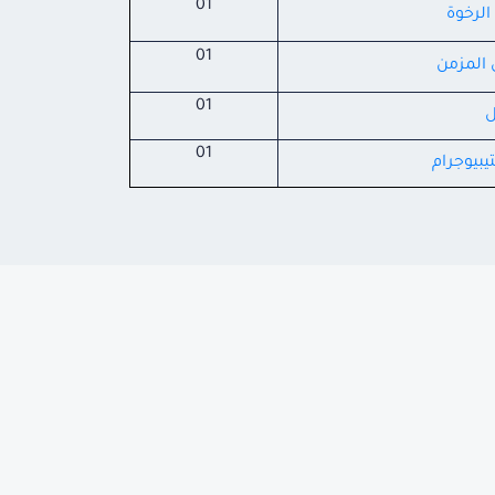
01
الرخوة
01
 المزمن
01
ل
01
يبيوجرام