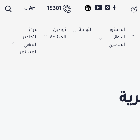
Ar
15301
A
الدستور
التوعية
توطين
مركز
ي
الدوائي
الصناعة
التطوير
المصري
المهني
المستمر
ية