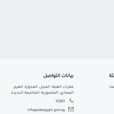
ئة
بيانات التواصل
نا
مقرات الهيئة: المنيل، العجوزة، الهرم،
المعادي، المنصورية -العاصمة الجديدة
15301
info@edaegypt.gov.eg