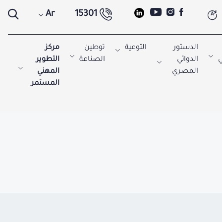
Ar
15301
A
الدستور
التوعية
توطين
مركز
ي
الدوائي
الصناعة
التطوير
المصري
المهني
المستمر